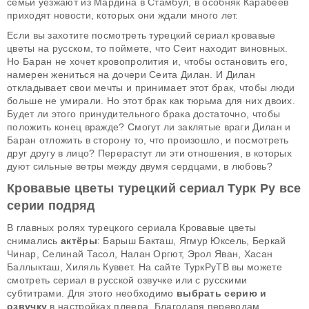
семьи уезжают из Мардина в Стамбул, в особняк Карабеев
приходят новости, которых они ждали много лет.
Если вы захотите посмотреть турецкий сериал кровавые
цветы на русском, то поймете, что Сеит находит виновных.
Но Баран не хочет кровопролития и, чтобы остановить его,
намерен жениться на дочери Сеита Дилан. И Дилан
откладывает свои мечты и принимает этот брак, чтобы люди
больше не умирали. Но этот брак как тюрьма для них двоих.
Будет ли этого принудительного брака достаточно, чтобы
положить конец вражде? Смогут ли заклятые враги Дилан и
Баран отложить в сторону то, что произошло, и посмотреть
друг другу в лицо? Перерастут ли эти отношения, в которых
дуют сильные ветры между двумя сердцами, в любовь?
Кровавые цветы турецкий сериал Турк Ру все
серии подряд
В главных ролях турецкого сериала Кровавые цветы
снимались
актёры
: Барыш Бакташ, Ягмур Юксель, Беркай
Чинар, Селинай Тасол, Налан Оргют, Эрол Яван, Хасан
Баллыкташ, Хиляль Куввет. На сайте ТуркРуТВ вы можете
смотреть сериал в русской озвучке или с русскими
субтитрами. Для этого необходимо
выбрать серию и
озвучку
в настройках плеера. Благодаря переводам