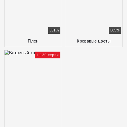
51%
65%
Плен
Кровавые цветы
1-130 серия