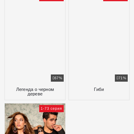
67%
71%
Легенда о черном
Гиби
дереве
1-73 серия