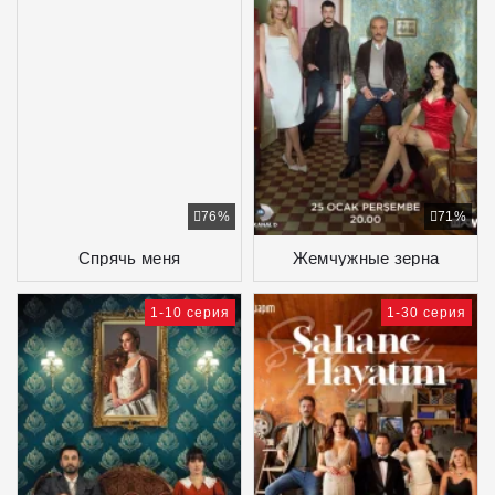
76%
71%
Спрячь меня
Жемчужные зерна
1-10 серия
1-30 серия