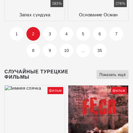
83%
78%
Запах сундука
Основание Осман
1
2
3
4
5
6
7
8
9
10
...
35
СЛУЧАЙНЫЕ ТУРЕЦКИЕ
Показать ещё
ФИЛЬМЫ
фильм
фильм