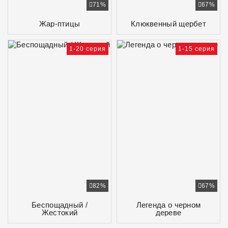
71%
67%
Жар-птицы
Клюквенный щербет
1-20 серия
1-15 серия
82%
67%
Беспощадный /
Легенда о черном
Жестокий
дереве