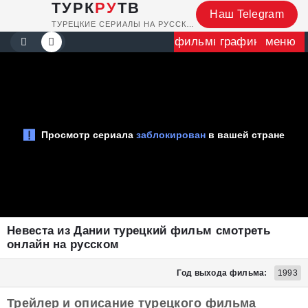
ТУРК
РУ
ТВ
Наш Telegram
ТУРЕЦКИЕ СЕРИАЛЫ НА РУССКОМ
фильмы
график
меню
Невеста из Дании турецкий фильм смотреть
онлайн на русском
Год выхода фильма:
1993
Трейлер и описание турецкого фильма