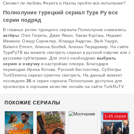
Сможет ли любовь Ферита и Назлы пройти все испытания?
Полнолуние турецкий сериал Турк Ру все
серии подряд
В главных ролях турецкого сериала Полнолуние снимались
актёры
: Озге Гюрель, Джан Яман, Хакан Курташ, Неджип
Мемили, Ознур Серчелер, Илаида Акдоган, Berk Yaygin,
Balamir Emren, Алиона Бозбей, Алихан Тюркдемир. На сайте
ТуркРуТВ вы можете смотреть сериал в русской озвучке или с
русскими субтитрами. Для этого необходимо
выбрать
серию и озвучку
в настройках плеера. Благодаря
переводам Ирина Котова, Русский Бестселлер, Субтитры
TurkSinema сериал приятно смотреть. На данный момент
последняя
26
-я серия сериала Полнолуние доступна для
просмотра в хорошем качестве онлайн на сайте TurkRuTV.
ПОХОЖИЕ СЕРИАЛЫ
1-45 серия