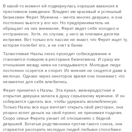
В какой-то момент ей подвернулась хорошая вакансия в
престижном заведении. Владеет им красивый и успешный
бизнесмен Ферит. Мужчина – мечта многих девушек, и они
постоянно вьются у его ног. Но предприниматель не
обращает на них внимание, Ферит ведет себя холодно и
отстраненно. Хотя, по слухам, у него за плечами десятки
интрижек. Вот только его пассии не знают, что Ферит ищет ту,
которая полюбит его, а не счет в банке.
Талантливая Назлы легко проходит собеседование и
становится поваром в ресторане бизнесмена. И сразу же
отношения между ними не складываются. Молодые люди
постоянно ссорятся и спорят. Их мнения не сходятся даже в
мелочах. Однако через некоторое время они понимают, что
незаметно для себя влюбились.
Ферит прикипел к Назлы. Эта яркая, жизнерадостная и
открытая девушка запала в душу серьезному мужчине. И он
собирается сделать все, чтобы удержать возлюбленную.
Только Назлы все еще мечтает открыть свой ресторан, она
упорно копит деньги на свой проект, не принимая подачек.
Скоро семья Ферита узнает об отношениях с бедной
девушкой. Богатые родственники против такого союза, они
стараются рассорить молодых людей любыми способами.