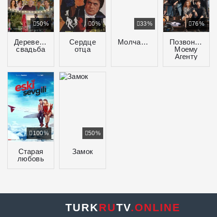
50%
0%
33%
76%
Деревенская
Сердце
Молчание
Позвоните
свадьба
отца
Моему
Агенту
100%
50%
Старая
Замок
любовь
TURK
RU
TV
.ONLINE