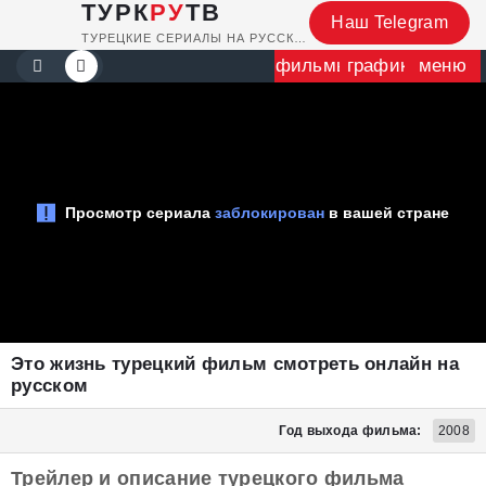
ТУРК
РУ
ТВ
Наш Telegram
ТУРЕЦКИЕ СЕРИАЛЫ НА РУССКОМ
фильмы
график
меню
Это жизнь турецкий фильм смотреть онлайн на
русском
Год выхода фильма:
2008
Трейлер и описание турецкого фильма