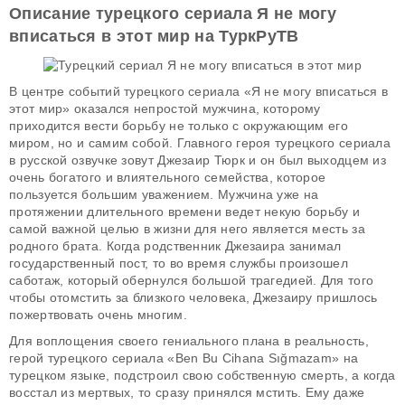
Описание турецкого сериала Я не могу
вписаться в этот мир на ТуркРуТВ
В центре событий турецкого сериала «Я не могу вписаться в
этот мир» оказался непростой мужчина, которому
приходится вести борьбу не только с окружающим его
миром, но и самим собой. Главного героя турецкого сериала
в русской озвучке зовут Джезаир Тюрк и он был выходцем из
очень богатого и влиятельного семейства, которое
пользуется большим уважением. Мужчина уже на
протяжении длительного времени ведет некую борьбу и
самой важной целью в жизни для него является месть за
родного брата. Когда родственник Джезаира занимал
государственный пост, то во время службы произошел
саботаж, который обернулся большой трагедией. Для того
чтобы отомстить за близкого человека, Джезаиру пришлось
пожертвовать очень многим.
Для воплощения своего гениального плана в реальность,
герой турецкого сериала «Ben Bu Cihana Sığmazam» на
турецком языке, подстроил свою собственную смерть, а когда
восстал из мертвых, то сразу принялся мстить. Ему даже