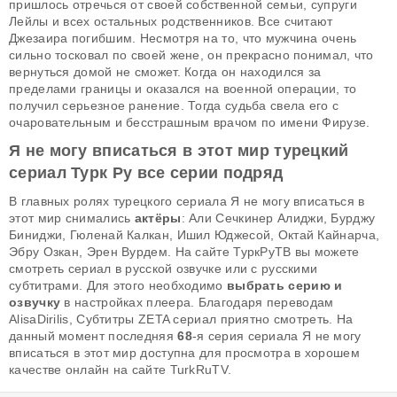
пришлось отречься от своей собственной семьи, супруги
Лейлы и всех остальных родственников. Все считают
Джезаира погибшим. Несмотря на то, что мужчина очень
сильно тосковал по своей жене, он прекрасно понимал, что
вернуться домой не сможет. Когда он находился за
пределами границы и оказался на военной операции, то
получил серьезное ранение. Тогда судьба свела его с
очаровательным и бесстрашным врачом по имени Фирузе.
Я не могу вписаться в этот мир турецкий
сериал Турк Ру все серии подряд
В главных ролях турецкого сериала Я не могу вписаться в
этот мир снимались
актёры
: Али Сечкинер Алиджи, Бурджу
Биниджи, Гюленай Калкан, Ишил Юджесой, Октай Кайнарча,
Эбру Озкан, Эрен Вурдем. На сайте ТуркРуТВ вы можете
смотреть сериал в русской озвучке или с русскими
субтитрами. Для этого необходимо
выбрать серию и
озвучку
в настройках плеера. Благодаря переводам
AlisaDirilis, Субтитры ZETA сериал приятно смотреть. На
данный момент последняя
68
-я серия сериала Я не могу
вписаться в этот мир доступна для просмотра в хорошем
качестве онлайн на сайте TurkRuTV.