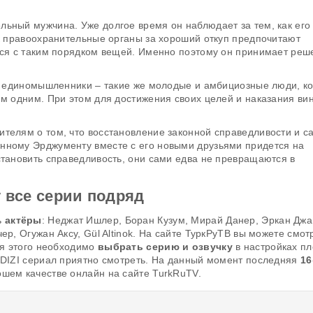
ьный мужчина. Уже долгое время он наблюдает за тем, как его
ак правоохранительные органы за хороший откуп предпочитают
ться с таким порядком вещей. Именно поэтому он принимает реш
сть единомышленники – такие же молодые и амбициозные люди, к
им одним. При этом для достижения своих целей и наказания ви
ителям о том, что восстановление законной справедливости и с
нному Эрджументу вместе с его новыми друзьями придется на
становить справедливость, они сами едва не превращаются в
 все серии подряд
ь
актёры
: Неджат Ишлер, Боран Кузум, Мирай Данер, Эркан Джа
ер, Огужан Аксу, Gül Altinok. На сайте ТуркРуТВ вы можете смот
ля этого необходимо
выбрать серию и озвучку
в настройках пл
A DIZI сериал приятно смотреть. На данный момент последняя
16
ошем качестве онлайн на сайте TurkRuTV.