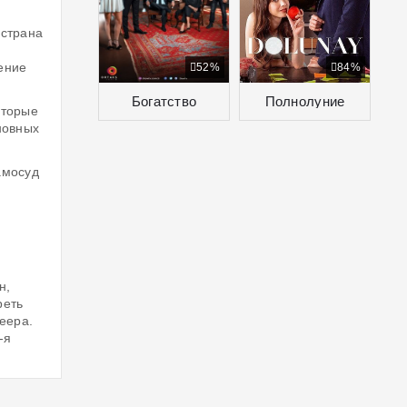
 страна
ение
52%
84%
Богатство
Полнолуние
оторые
новных
амосуд
н,
реть
еера.
-я