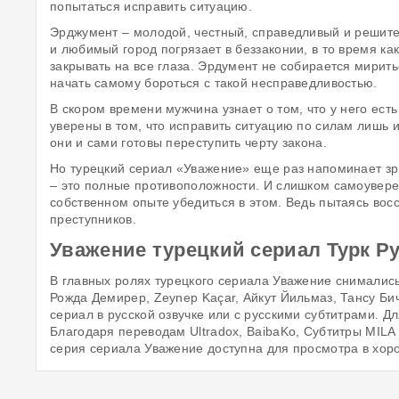
попытаться исправить ситуацию.
Эрджумент – молодой, честный, справедливый и решител
и любимый город погрязает в беззаконии, в то время к
закрывать на все глаза. Эрдумент не собирается мири
начать самому бороться с такой несправедливостью.
В скором времени мужчина узнает о том, что у него е
уверены в том, что исправить ситуацию по силам лишь 
они и сами готовы переступить черту закона.
Но турецкий сериал «Уважение» еще раз напоминает зр
– это полные противоположности. И слишком самоувере
собственном опыте убедиться в этом. Ведь пытаясь вос
преступников.
Уважение турецкий сериал Турк Ру
В главных ролях турецкого сериала Уважение снималис
Рожда Демирер, Zeynep Kaçar, Айкут Йильмаз, Тансу Бич
сериал в русской озвучке или с русскими субтитрами. Д
Благодаря переводам Ultradox, BaibaKo, Субтитры MIL
серия сериала Уважение доступна для просмотра в хор