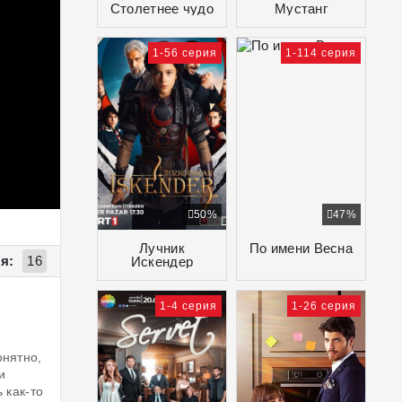
Столетнее чудо
Мустанг
1-56 серия
1-114 серия
50%
47%
Лучник
По имени Весна
я:
16
Искендер
1-4 серия
1-26 серия
онятно,
и
 как-то